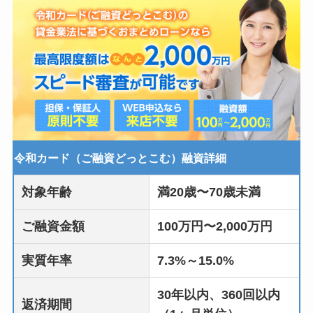
令和カード（ご融資どっとこむ）融資詳細
対象年齢
満20歳〜70歳未満
ご融資金額
100万円〜2,000万円
実質年率
7.3%～15.0%
30年以内、360回以内
返済期間