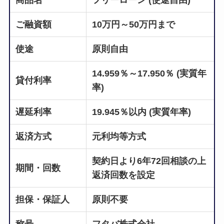
商品名
フリーローン (使途自由)
ご融資額
10万円～50万円まで
使途
原則自由
14.959％～17.950％ (実質年
貸付利率
率)
遅延利率
19.945％以内 (実質年率)
返済方式
元利均等方式
契約日より6年72回相談の上
期間・回数
返済回数を設定
担保・保証人
原則不要