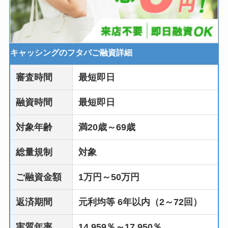
キャッシングのフタバご融資詳細
審査時間
最短即日
融資時間
最短即日
対象年齢
満20歳～69歳
総量規制
対象
ご融資金額
1万円～50万円
返済期間
元利均等 6年以内（2～72回）
実質年率
14.959％～17.950％